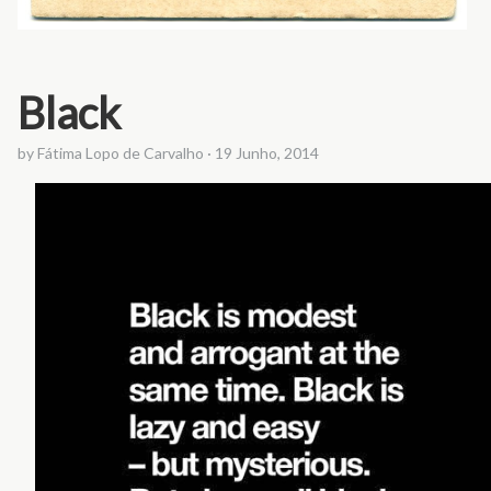
Black
by
Fátima Lopo de Carvalho
·
19 Junho, 2014